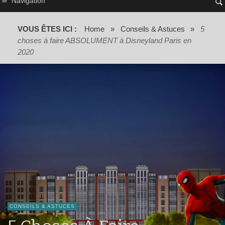
Navigation
VOUS ÊTES ICI :
Home
»
Conseils & Astuces
»
5
choses à faire ABSOLUMENT à Disneyland Paris en
2020
CONSEILS & ASTUCES