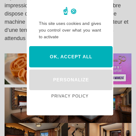
impressionner en revanche … Chaque chambre
dispose d’une salle de bain avec baignoire, de
machine à café, d’une TV, d’un petit réfrigérateur et
This site uses cookies and gives
d’une terrasse en plus des services habituels
you control over what you want
to activate
attendus dans un hôtel de ce standing.
OK, ACCEPT ALL
PERSONALIZE
PRIVACY POLICY