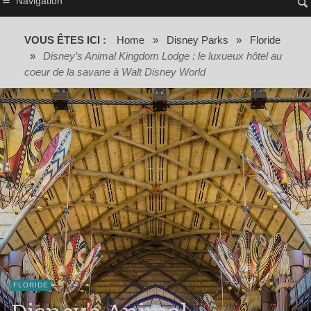
Navigation
VOUS ÊTES ICI :
Home
»
Disney Parks
»
Floride
»
Disney’s Animal Kingdom Lodge : le luxueux hôtel au
coeur de la savane à Walt Disney World
FLORIDE