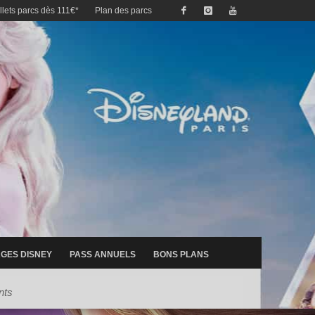
illets parcs dès 111€*
Plan des parcs
GES DISNEY
PASS ANNUELS
BONS PLANS
nts