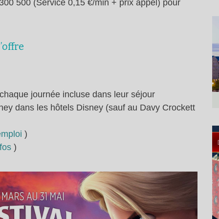
300 500 (Service 0,15 €/min + prix appel) pour
’offre
 chaque journée incluse dans leur séjour
ney dans les hôtels Disney (sauf au Davy Crockett
emploi
)
nfos
)