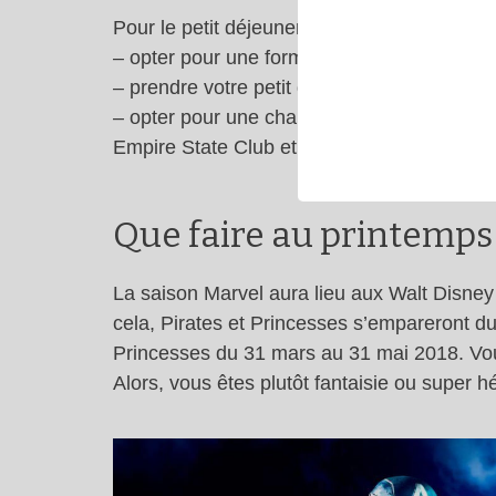
Pour le petit déjeuner, vous pouvez :
– opter pour une formule demi pension
– prendre votre petit déjeuner au Disney Vi
– opter pour une chambre de gamme supéri
Empire State Club et Castle Club ) où le pe
Que faire au printemps 
La saison Marvel aura lieu aux Walt Disney
cela, Pirates et Princesses s’empareront du
Princesses du 31 mars au 31 mai 2018. Vou
Alors, vous êtes plutôt fantaisie ou super h