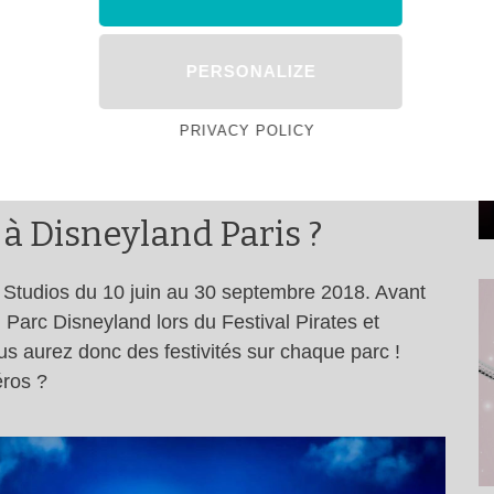
PERSONALIZE
llage ou sur les parcs
eure ( Golden Forest Club, Compass Club,
PRIVACY POLICY
tit déjeuner premium est inclus.
à Disneyland Paris ?
 Studios du 10 juin au 30 septembre 2018. Avant
 Parc Disneyland lors du Festival Pirates et
s aurez donc des festivités sur chaque parc !
éros ?