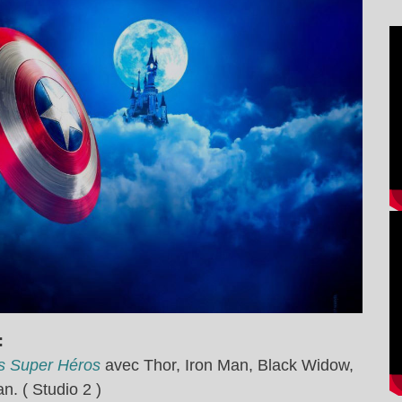
:
es Super Héros
avec Thor, Iron Man, Black Widow,
n. ( Studio 2 )