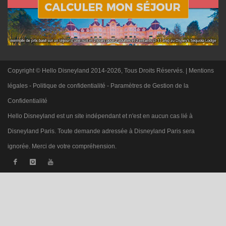
Copyright © Hello Disneyland 2014-2026, Tous Droits Réservés. |
Mentions
légales
-
Politique de confidentialité
-
Paramètres de Gestion de la
Confidentialité
Hello Disneyland est un site indépendant et n'est en aucun cas lié à
Disneyland Paris. Toute demande adressée à Disneyland Paris sera
ignorée. Merci de votre compréhension.