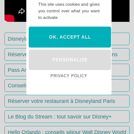
This site uses cookies and gives
you control over what you want
to activate
OK, ACCEPT ALL
Disneyland Paris : Le guide complet
Réserver votre séjour : toutes les informations
PERSONALIZE
Pass Annuels Disney : informations
PRIVACY POLICY
Conseils & Astuces Disneyland Paris
Réserver votre restaurant à Disneyland Paris
Le Blog du Stream : tout savoir sur Disney+
Hello Orlando : conseils séjour Walt Disney World