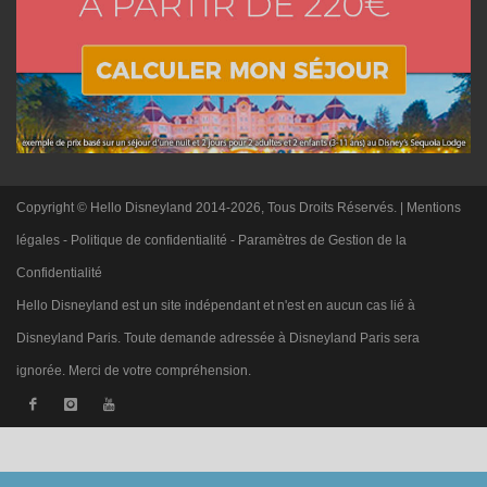
Copyright © Hello Disneyland 2014-2026, Tous Droits Réservés. |
Mentions
légales
-
Politique de confidentialité
-
Paramètres de Gestion de la
Confidentialité
Hello Disneyland est un site indépendant et n'est en aucun cas lié à
Disneyland Paris. Toute demande adressée à Disneyland Paris sera
ignorée. Merci de votre compréhension.