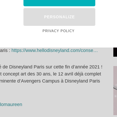
taires à la vidéo :
PERSONALIZE
:
https://hellodsny.com/offresDLP
PRIVACY POLICY
ellodsny.com/connexionPA
aris :
https://www.hellodisneyland.com/conse…
té de Disneyland Paris sur cette fin d’année 2021 !
t concept art des 30 ans, le 12 avril déjà complet
imminente d’Avengers Campus à Disneyland Paris
ellomaureen