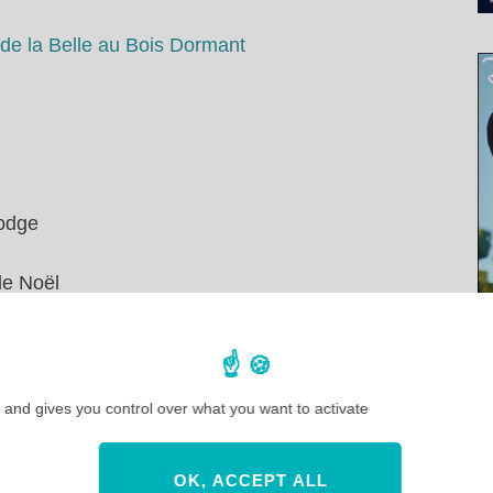
de la Belle au Bois Dormant
Lodge
de Noël
aris et Arribas France
aris seront désormais publiés au format mensuel sur
vidéos sur
l’actu de Disneyland Paris sur cette
 and gives you control over what you want to activate
OK, ACCEPT ALL