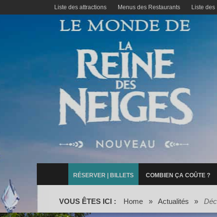
Liste des attractions
Menus des Restaurants
Liste des
RÉSERVER | BILLETS
COMBIEN ÇA COÛTE ?
VOUS ÊTES ICI :
Home
»
Actualités
»
Déce