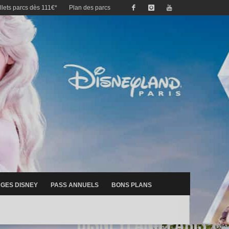
illets parcs dès 111€*
Plan des parcs
GES DISNEY
PASS ANNUELS
BONS PLANS