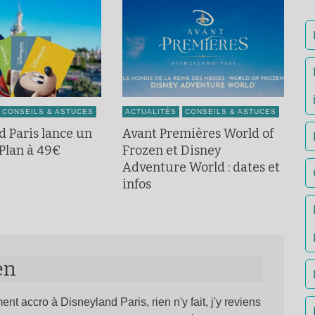
CONSEILS & ASTUCES
ACTUALITÉS
CONSEILS & ASTUCES
d Paris lance un
Avant Premières World of
 Plan à 49€
Frozen et Disney
Adventure World : dates et
infos
en
ent accro à Disneyland Paris, rien n'y fait, j'y reviens