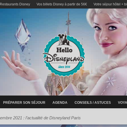
 Restaurants Disney
Vos billets Disney à partir de 56€
Votre séjour hôtel + b
PRÉPARER SON SÉJOUR
AGENDA
CONSEILS / ASTUCES
VOYA
mbre 2021 : l’actualité de Disneyland Paris