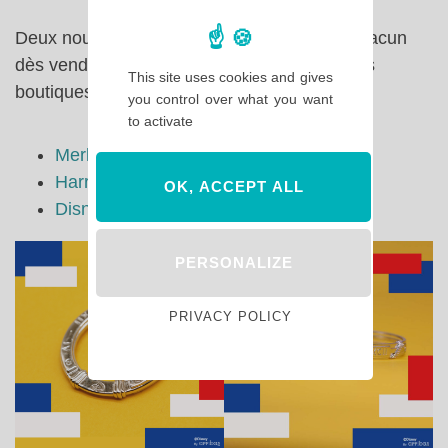
Deux nouveaux bijoux qui conviendront à chacun
dès vendredi 10 juin sur
Arribas.fr
et dans les
This site uses cookies and gives
boutiques suivantes :
you control over what you want
to activate
Merlin l’Enchanteur
Harrington’s
OK, ACCEPT ALL
Disney Fashion Junior
PERSONALIZE
PRIVACY POLICY