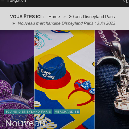
Navigation
VOUS ÊTES ICI :
Home
»
30 ans Disneyland Paris
»
Nouveau merchandise Disneyland Paris : Juin 2022
30 ANS DISNEYLAND PARIS
MERCHANDISE
Nouveau