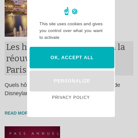
This site uses cookies and gives
you control over what you want
to activate
Les hôtels Disney ouverts à la
réouverture de Disneyland
OK, ACCEPT ALL
Paris
PERSONALIZE
Quels hôtels seront ouverts à la réouverture de
Disneyland Paris …
PRIVACY POLICY
READ MORE →