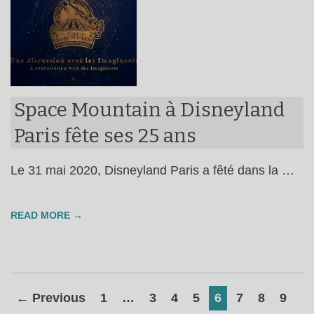
Space Mountain à Disneyland
Paris fête ses 25 ans
Le 31 mai 2020, Disneyland Paris a fêté dans la …
READ MORE →
← Previous
1
…
3
4
5
6
7
8
9