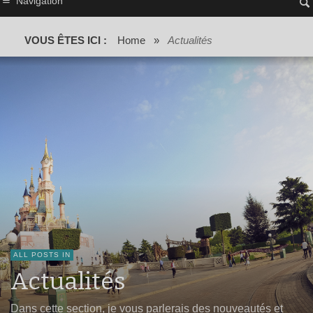
Navigation
VOUS ÊTES ICI :
Home
»
Actualités
ALL POSTS IN
Actualités
Dans cette section, je vous parlerais des nouveautés et