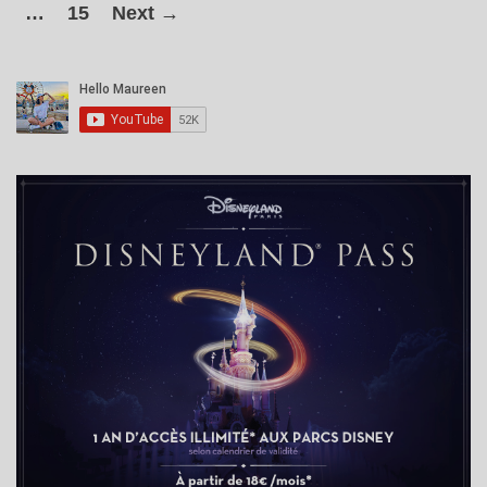
…
15
Next →