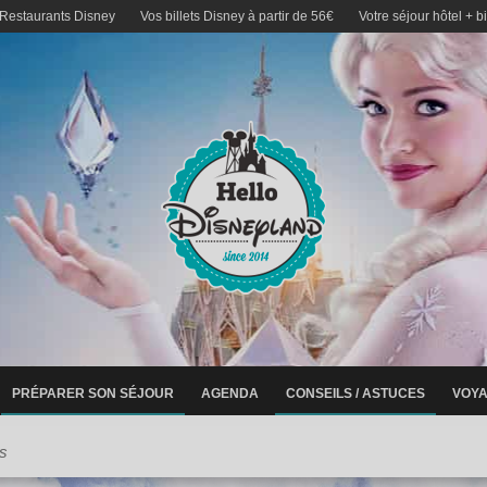
 Restaurants Disney
Vos billets Disney à partir de 56€
Votre séjour hôtel + b
PRÉPARER SON SÉJOUR
AGENDA
CONSEILS / ASTUCES
VOYA
s