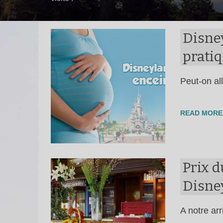
Disney
pratiq
Peut-on al
READ MORE
Prix d
Disne
A notre arr