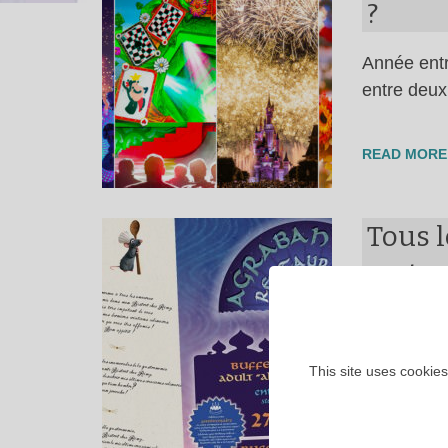
?
Année entr
entre deu
READ MORE
Tous l
restau
Dernière m
This site uses cookies
READ MORE