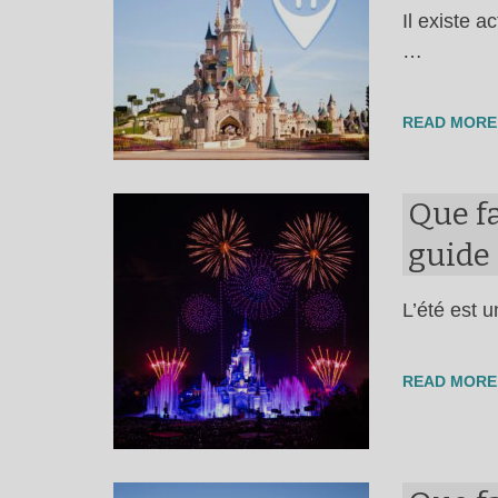
Il existe 
…
READ MORE
Que fa
guide 
L’été est 
READ MORE