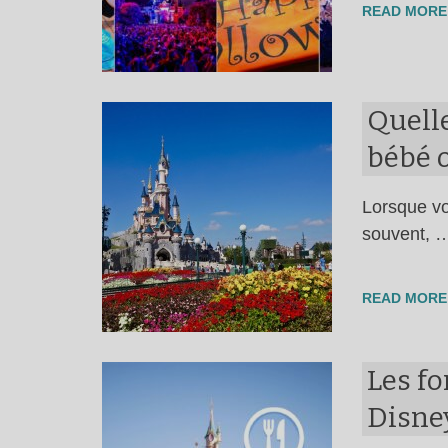
READ MORE
Quelle
bébé o
Lorsque vo
souvent, 
READ MORE
Les f
Disney