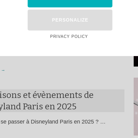
ney Music Festival à
PERSONALIZE
land Paris : le guide complet !
PRIVACY POLICY
Music Festival est une saison éphémère de
d …
 →
aisons et évènements de
yland Paris en 2025
l se passer à Disneyland Paris en 2025 ? …