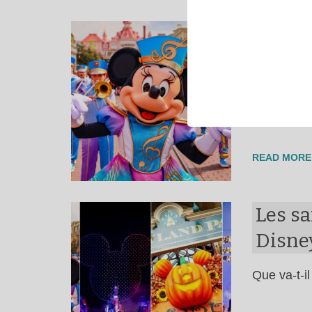
Le Dis
Disney
Le Disney 
Disneylan
READ MORE
Les s
Disne
Que va-t-i