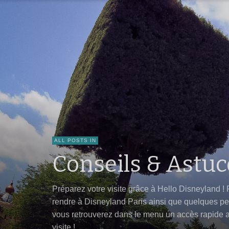
ALL POSTS IN
Conseils & Astuc
Préparez votre visite grâce à Hello Disneyland !
rendre à Disneyland Paris ainsi que quelques peti
vous retrouverez dans le menu un accès rapide aux
visite !