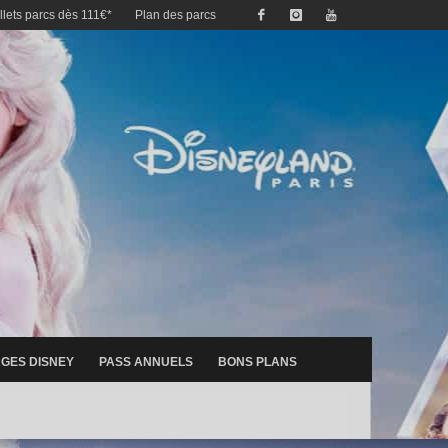
illets parcs dès 111€*
Plan des parcs
GES DISNEY
PASS ANNUELS
BONS PLANS