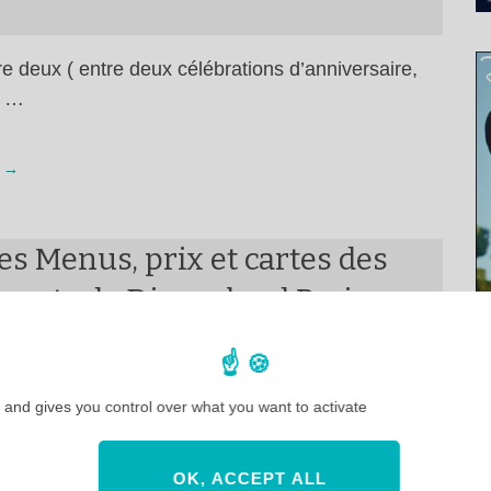
e deux ( entre deux célébrations d’anniversaire,
x …
 →
es Menus, prix et cartes des
rants de Disneyland Paris
ise à jour : septembre 2025 | Choisir son …
 and gives you control over what you want to activate
 →
OK, ACCEPT ALL