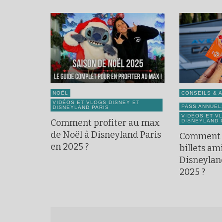
NOËL
CONSEILS & 
VIDÉOS ET VLOGS DISNEY ET
PASS ANNUEL
DISNEYLAND PARIS
VIDÉOS ET V
Comment profiter au max
DISNEYLAND 
de Noël à Disneyland Paris
Comment 
en 2025 ?
billets ami
Disneylan
2025 ?