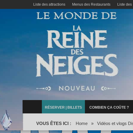
Liste des attractions
Menus des Restaurants
Liste des
RÉSERVER | BILLETS
COMBIEN ÇA COÛTE ?
VOUS ÊTES ICI :
Home
»
Vidéos et vlogs Di