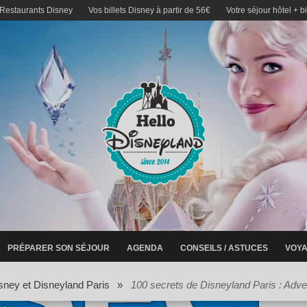
 Restaurants Disney
Vos billets Disney à partir de 56€
Votre séjour hôtel + b
PRÉPARER SON SÉJOUR
AGENDA
CONSEILS / ASTUCES
VOYA
sney et Disneyland Paris
»
100 secrets de Disneyland Paris : Adve