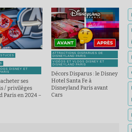
ATTRACTIONS DISPARUES DE
ASTUCES
DISNEYLAND PARIS
VIDÉOS ET VLOGS DISNEY ET
S
DISNEYLAND PARIS
LOGS DISNEY ET
PARIS
Décors Disparus : le Disney
Hotel Santa Fe à
acheter ses
Disneyland Paris avant
s / privilèges
Cars
d Paris en 2024 –