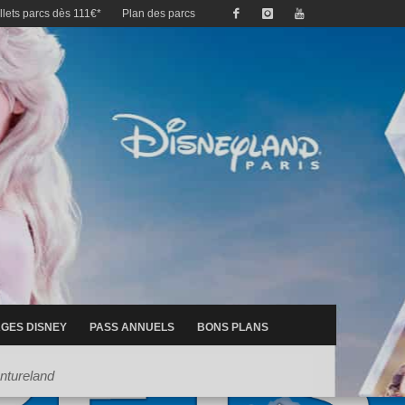
illets parcs dès 111€*
Plan des parcs
GES DISNEY
PASS ANNUELS
BONS PLANS
ntureland