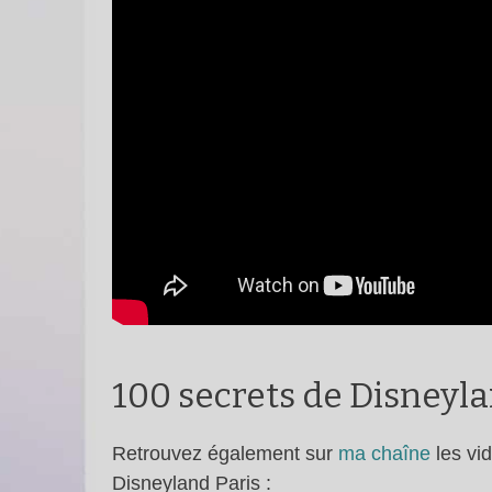
100 secrets de Disneylan
Retrouvez également sur
ma chaîne
les vi
Disneyland Paris :